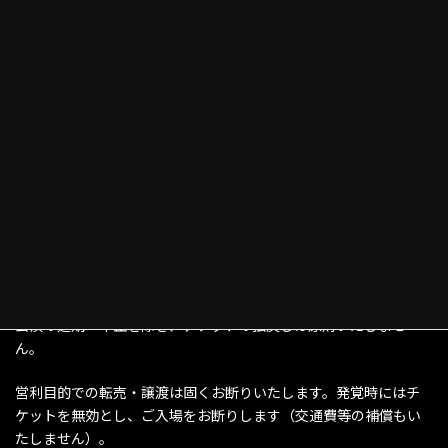
お知らせください。
非常時には館内アナウンスおよび係員の誘導に従い、落ち着いて
最寄りの非常口から避難をお願いいたします。
■ 近隣・会場周辺での配慮
会場周辺での大声、たむろ、ゴミの放置など、近隣住民や店舗へ
のご迷惑となる行為はお控えください。
アーティストの入り待ち・出待ち行為もご遠慮ください。
■ チケットの払戻し・転売禁止
公演の延期・中止を除き、チケットの払戻しは原則いたしませ
ん。
営利目的での転売・譲渡は固くお断りいたします。発覚時にはチ
ケットを無効とし、ご入場をお断りします（交通費等の補償もい
たしません）。